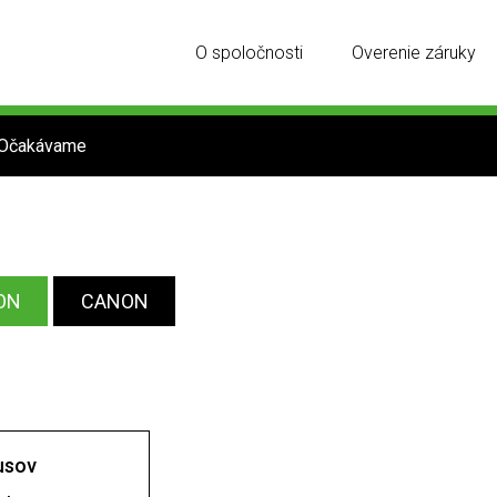
O spoločnosti
Overenie záruky
Očakávame
ON
CANON
usov