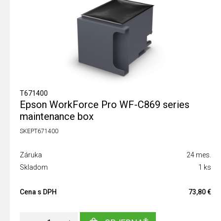
T671400
Epson WorkForce Pro WF-C869 series
maintenance box
SKEPT671400
Záruka
24 mes.
Skladom
1 ks
Cena s DPH
73,80 €