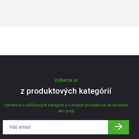
Vyberte si
z produktových kategórií
Vyberte si z obľúbených kategórií a o nových produktoch sa dozviete
ako prvý!