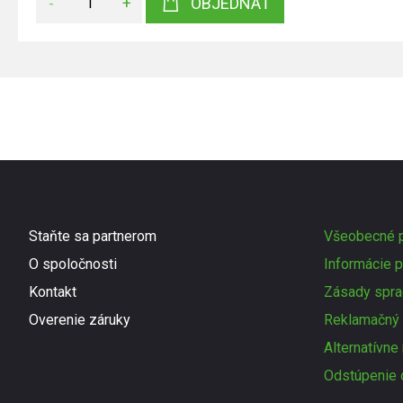
-
+
OBJEDNAŤ
Staňte sa partnerom
Všeobecné p
O spoločnosti
Informácie p
Kontakt
Zásady spra
Overenie záruky
Reklamačný 
Alternatívne
Odstúpenie 