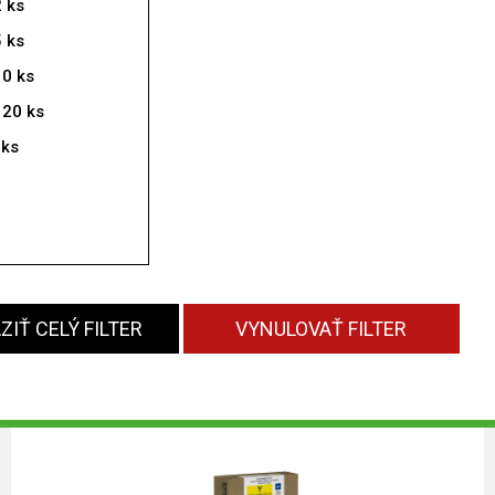
2 ks
5 ks
10 ks
 20 ks
 ks
IŤ CELÝ FILTER
VYNULOVAŤ FILTER