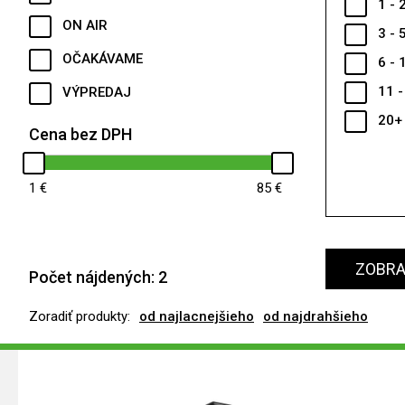
1 - 
ON AIR
3 - 
OČAKÁVAME
6 - 
11 -
VÝPREDAJ
20+
Cena bez DPH
1
85
ZOBRAZ
Počet nájdených:
2
Zoradiť produkty:
od najlacnejšieho
od najdrahšieho