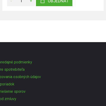
-
+
OBJEDNAŤ
redajné podmienky
re spotrebiteľa
covania osobných údajov
poriadok
 riešenie sporov
od zmluvy