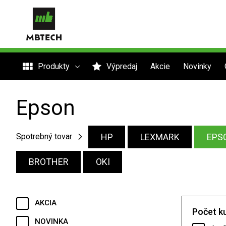
Produkty
Výpredaj
Akcie
Novinky
Epson
HP
LEXMARK
EPS
Spotrebný tovar
BROTHER
OKI
AKCIA
Počet k
NOVINKA