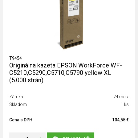
T9454
Originálna kazeta EPSON WorkForce WF-
C5210,C5290,C5710,C5790 yellow XL
(5.000 strán)
Záruka
24 mes.
Skladom
1 ks
Cena s DPH
104,55 €