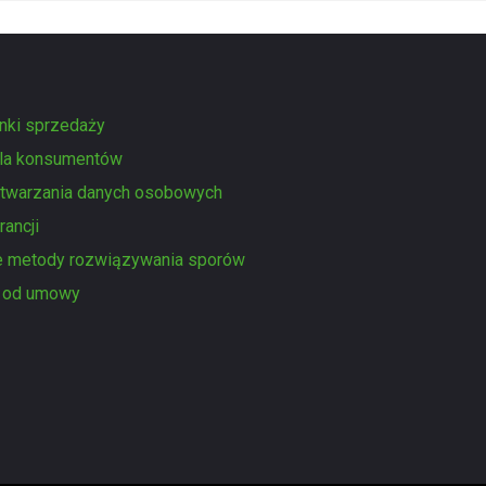
nki sprzedaży
dla konsumentów
twarzania danych osobowych
ancji
e metody rozwiązywania sporów
e od umowy