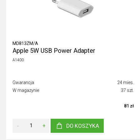
MD813ZM/A
Apple 5W USB Power Adapter
A1400
Gwarancja
24 mies.
W magazynie
37 szt.
81 zł
-
+
DO KOSZYKA