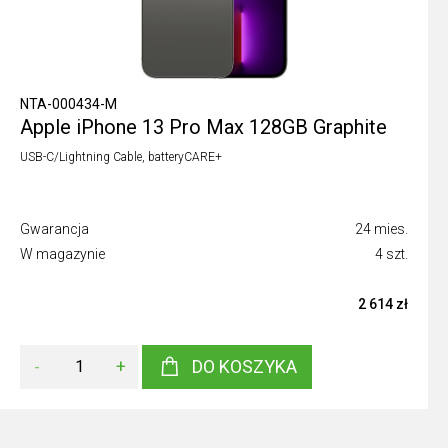
NTA-000434-M
Apple iPhone 13 Pro Max 128GB Graphite
USB-C/Lightning Cable, batteryCARE+
Gwarancja
24 mies.
W magazynie
4 szt.
2 614 zł
-
+
DO KOSZYKA