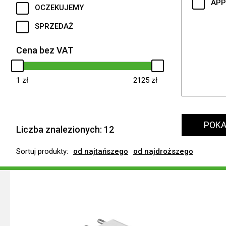
APP
OCZEKUJEMY
SPRZEDAŻ
Cena bez VAT
1
2125
POKA
Liczba znalezionych:
12
Sortuj produkty:
od najtańszego
od najdroższego