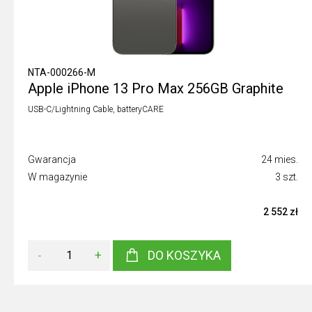
NTA-000266-M
Apple iPhone 13 Pro Max 256GB Graphite
USB-C/Lightning Cable, batteryCARE
Gwarancja
24 mies.
W magazynie
3 szt.
2 552 zł
-
+
DO KOSZYKA