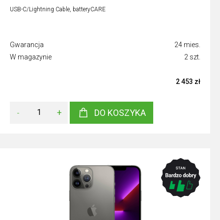
USB-C/Lightning Cable, batteryCARE
Gwarancja
24 mies.
W magazynie
2 szt.
2 453 zł
-
+
DO KOSZYKA