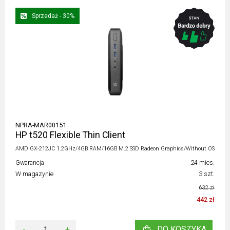
Sprzedaż - 30%
NPRA-MAR00151
HP t520 Flexible Thin Client
AMD GX-212JC 1.2GHz/4GB RAM/16GB M.2 SSD Radeon Graphics/Without OS
Gwarancja
24 mies.
W magazynie
3 szt.
632 zł
442 zł
-
+
DO KOSZYKA