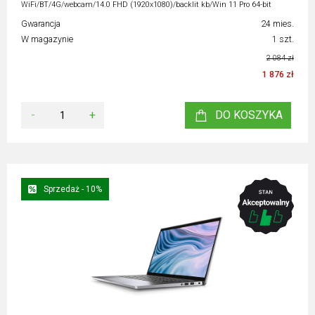
WiFi/BT/4G/webcam/14.0 FHD (1920x1080)/backlit kb/Win 11 Pro 64-bit
Gwarancja
24 mies.
W magazynie
1 szt.
2 084 zł
1 876 zł
-
+
DO KOSZYKA
Sprzedaż - 10%