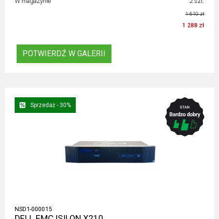
W magazynie
2 szt.
1 610 zł
1 288 zł
POTWIERDŹ W GALERII
Sprzedaż - 30%
NSD1-000015
DELL EMC ISILON X210