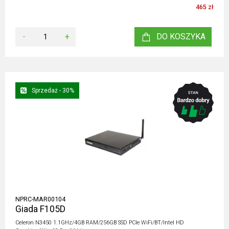
465 zł
-
+
DO KOSZYKA
Sprzedaż - 30%
NPRC-MAR00104
Giada F105D
Celeron N3450 1.1GHz/4GB RAM/256GB SSD PCIe WiFi/BT/Intel HD