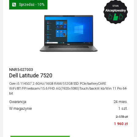
Sprzedaż - 10%
NNR5-027003
Dell Latitude 7520
Core i5 1145G7 2.6GHz/16GB RAM/512GB SSD PCIe/batteryCARE
WiFi/BT/FP/webcam/15.6 FHD AG(1920x1080)Touch/backlit kb/Win 11 Pro 64-
bit
Gwarancja
24 mies.
W magazynie
1 szt.
2 178 zł
1 960 zł