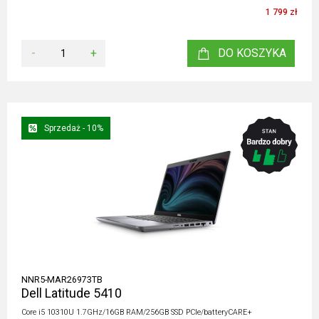
1 799 zł
-
+
DO KOSZYKA
Sprzedaż - 10%
NNR5-MAR26973TB
Dell Latitude 5410
Core i5 10310U 1.7GHz/16GB RAM/256GB SSD PCIe/batteryCARE+