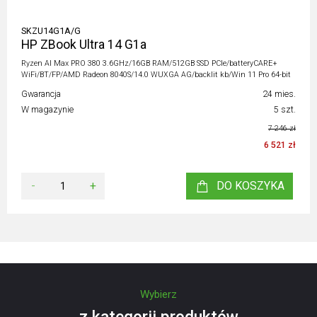
SKZU14G1A/G
HP ZBook Ultra 14 G1a
Ryzen AI Max PRO 380 3.6GHz/16GB RAM/512GB SSD PCIe/batteryCARE+
WiFi/BT/FP/AMD Radeon 8040S/14.0 WUXGA AG/backlit kb/Win 11 Pro 64-bit
Gwarancja
24 mies.
W magazynie
5 szt.
7 246 zł
6 521 zł
-
+
DO KOSZYKA
Wybierz