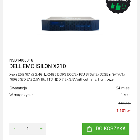
NSD1-000018
DELL EMC ISILON X210
Xeon E5-2407 v2 2.4GHz/24GB DDR3 ECC/2x PSU 875W 2x 32GB mSATA/1x
400GB SSD SAS 2.5"/10x 1TB HDD 7.2k 3.5"/without rails, front bezel
Gwarancja
24 mies.
W magazynie
1 szt.
1 617 zł
1 131 zł
-
+
DO KOSZYKA