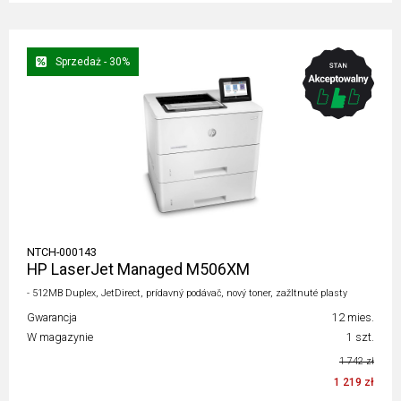
Sprzedaż - 30%
NTCH-000143
HP LaserJet Managed M506XM
- 512MB Duplex, JetDirect, prídavný podávač, nový toner, zažltnuté plasty
Gwarancja
12 mies.
W magazynie
1 szt.
1 742 zł
1 219 zł