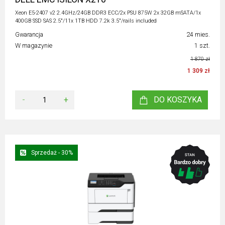
Xeon E5-2407 v2 2.4GHz/24GB DDR3 ECC/2x PSU 875W 2x 32GB mSATA/1x
400GB SSD SAS 2.5"/11x 1TB HDD 7.2k 3.5"/rails included
Gwarancja
24 mies.
W magazynie
1 szt.
1 870 zł
1 309 zł
-
+
DO KOSZYKA
Sprzedaż - 30%