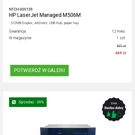
NTCH-000159
HP LaserJet Managed M506M
- 512MB Duplex, JetDirect, USB Hub, paper tray
Gwarancja
12 mies.
W magazynie
1 szt.
837 zł
669 zł
POTWIERDŹ W GALERII
Sprzedaż - 30%