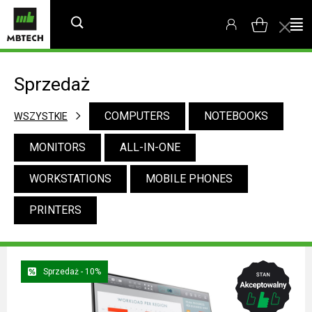
Sprzedaż
COMPUTERS
NOTEBOOKS
WSZYSTKIE
MONITORS
ALL-IN-ONE
WORKSTATIONS
MOBILE PHONES
PRINTERS
Sprzedaż - 10%