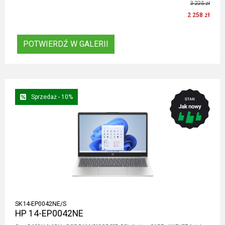
3 225 zł
2 258 zł
POTWIERDŹ W GALERII
Sprzedaż - 10%
SK14-EP0042NE/S
HP 14-EP0042NE