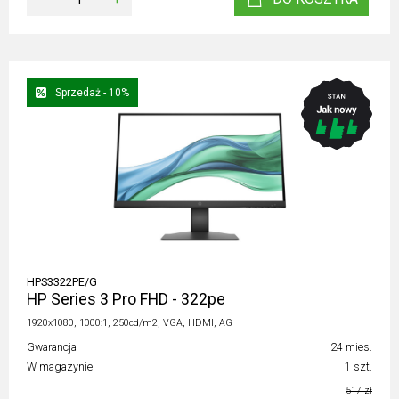
Sprzedaż - 10%
HPS3322PE/G
HP Series 3 Pro FHD - 322pe
1920x1080, 1000:1, 250cd/m2, VGA, HDMI, AG
Gwarancja
24 mies.
W magazynie
1 szt.
517 zł