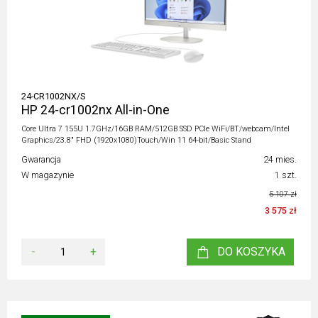
24-CR1002NX/S
HP 24-cr1002nx All-in-One
Core Ultra 7 155U 1.7GHz/16GB RAM/512GB SSD PCIe WiFi/BT/webcam/Intel
Graphics/23.8" FHD (1920x1080)Touch/Win 11 64-bit/Basic Stand
Gwarancja
24 mies.
W magazynie
1 szt.
5 107 zł
3 575 zł
-
+
DO KOSZYKA