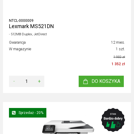
NTCL-0000009
Lexmark MS521DN
- 512MB Duplex, JetDirect
Gwarancja
12 mies.
W magazynie
1 szt.
1 932 zł
1 352 zł
-
+
DO KOSZYKA
Sprzedaż - 20%