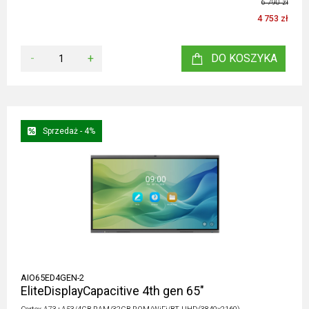
6 790 zł
4 753 zł
-
+
DO KOSZYKA
Sprzedaż - 4%
AIO65ED4GEN-2
EliteDisplayCapacitive 4th gen 65"