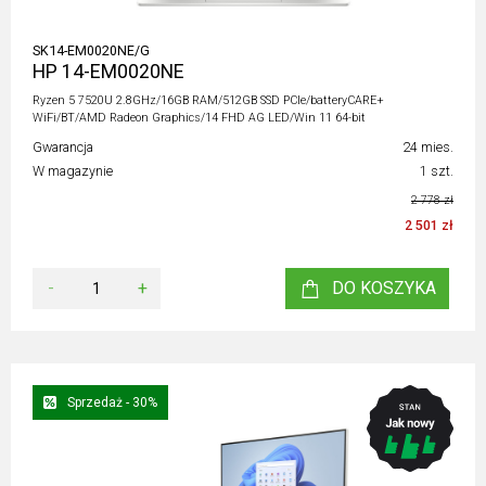
SK14-EM0020NE/G
HP 14-EM0020NE
Ryzen 5 7520U 2.8GHz/16GB RAM/512GB SSD PCIe/batteryCARE+
WiFi/BT/AMD Radeon Graphics/14 FHD AG LED/Win 11 64-bit
Gwarancja
24 mies.
W magazynie
1 szt.
2 778 zł
2 501 zł
-
+
DO KOSZYKA
Sprzedaż - 30%