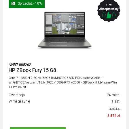
Sprzedaż - 10%
NNR7-008262
HP ZBook Fury 15 G8
Core i7 11850H 2.5GHz/32GB RAM/512GB SSD PCIe/batteryCARE+
WiFi/BT/SC/webcam/15.6 (1920x1080)/RTX A2000 4GB/backlit kb/num/Win
11 Pro 64-bit
Gwarancja
24 mies.
W magazynie
1 szt.
4 304 zł
3 874 zł