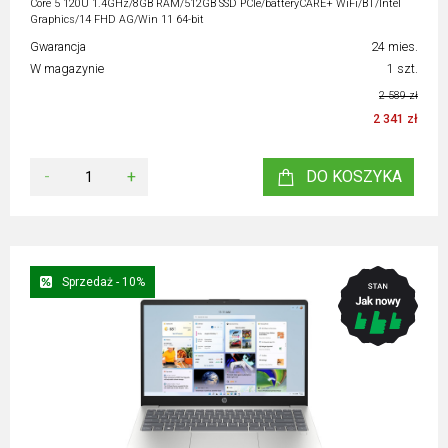
Core 5 120U 1.4GHz/8GB RAM/512GB SSD PCIe/batteryCARE+ WiFi/BT/Intel
Graphics/14 FHD AG/Win 11 64-bit
Gwarancja
24 mies.
W magazynie
1 szt.
2 589 zł
2 341 zł
-
+
DO KOSZYKA
Sprzedaż - 10%