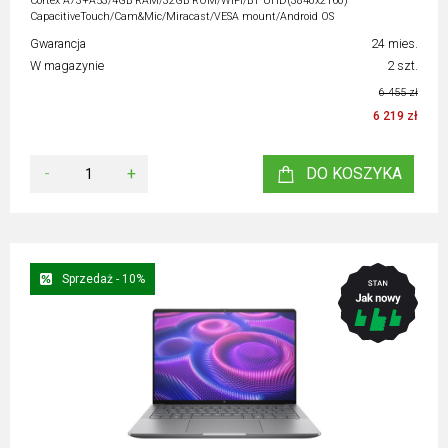
Cortex A73+A53/4GB RAM/32GB ROM/WiFi/BT UHD(3840x2160)
CapacitiveTouch/Cam&Mic/Miracast/VESA mount/Android OS
Gwarancja
24 mies.
W magazynie
2 szt.
6 455 zł
6 219 zł
-
+
DO KOSZYKA
Sprzedaż - 10%