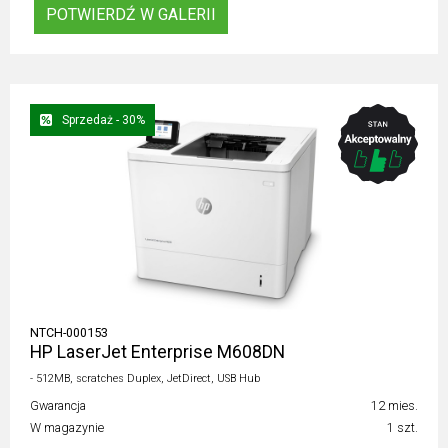
POTWIERDŹ W GALERII
Sprzedaż - 30%
NTCH-000153
HP LaserJet Enterprise M608DN
- 512MB, scratches Duplex, JetDirect, USB Hub
Gwarancja
12 mies.
W magazynie
1 szt.