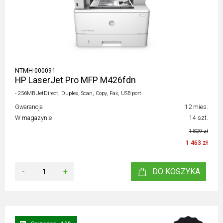
NTMH-000091
HP LaserJet Pro MFP M426fdn
- 256MB JetDirect, Duplex, Scan, Copy, Fax, USB port
Gwarancja
12 mies.
W magazynie
14 szt.
1 829 zł
1 463 zł
-
+
DO KOSZYKA