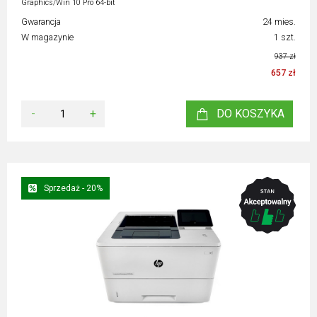
Graphics/Win 10 Pro 64-bit
Gwarancja
24 mies.
W magazynie
1 szt.
937 zł
657 zł
-
+
DO KOSZYKA
Sprzedaż - 20%