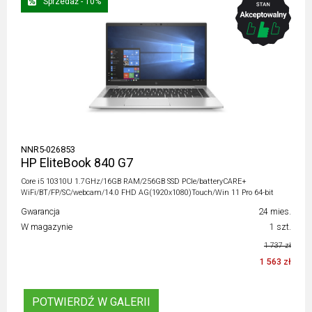
Sprzedaż - 10%
NNR5-026853
HP EliteBook 840 G7
Core i5 10310U 1.7GHz/16GB RAM/256GB SSD PCIe/batteryCARE+
WiFi/BT/FP/SC/webcam/14.0 FHD AG(1920x1080)Touch/Win 11 Pro 64-bit
Gwarancja
24 mies.
W magazynie
1 szt.
1 737 zł
1 563 zł
POTWIERDŹ W GALERII