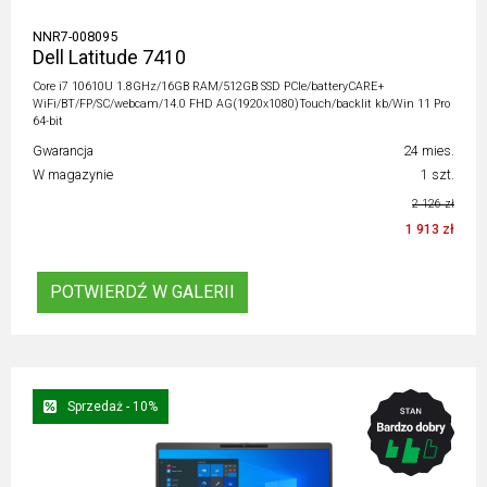
NNR7-008095
Dell Latitude 7410
Core i7 10610U 1.8GHz/16GB RAM/512GB SSD PCIe/batteryCARE+
WiFi/BT/FP/SC/webcam/14.0 FHD AG(1920x1080)Touch/backlit kb/Win 11 Pro
64-bit
Gwarancja
24 mies.
W magazynie
1 szt.
2 126 zł
1 913 zł
POTWIERDŹ W GALERII
Sprzedaż - 10%