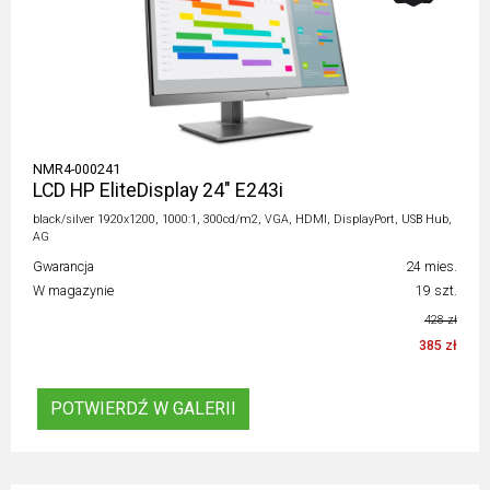
NMR4-000241
LCD HP EliteDisplay 24" E243i
black/silver 1920x1200, 1000:1, 300cd/m2, VGA, HDMI, DisplayPort, USB Hub,
AG
Gwarancja
24 mies.
W magazynie
19 szt.
428 zł
385 zł
POTWIERDŹ W GALERII