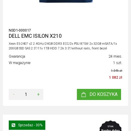
NSD1-000017
DELL EMC ISILON X210
Xeon E5-2407 v2 2.4GHz/24GB DDR3 ECC/2x PSU 875W 2x 32GB mSATA/1x
200GB SSD SAS 2.5"/11x 1TB HDD 7.2k 3.5"/without rails, front bezel
Gwarancja
24 mies.
W magazynie
1 szt.
1 546 zł
1 082 zł
-
+
DO KOSZYKA
Sprzedaż - 30%