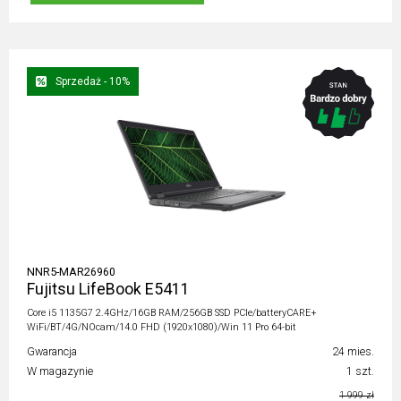
Sprzedaż - 10%
NNR5-MAR26960
Fujitsu LifeBook E5411
Core i5 1135G7 2.4GHz/16GB RAM/256GB SSD PCIe/batteryCARE+
WiFi/BT/4G/NOcam/14.0 FHD (1920x1080)/Win 11 Pro 64-bit
Gwarancja
24 mies.
W magazynie
1 szt.
1 999 zł