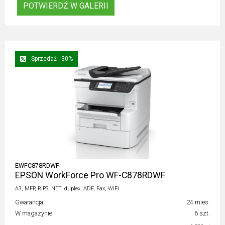
POTWIERDŹ W GALERII
Sprzedaż - 30%
EWFC878RDWF
EPSON WorkForce Pro WF-C878RDWF
A3, MFP, RIPS, NET, duplex, ADF, Fax, WiFi
Gwarancja
24 mies.
W magazynie
6 szt.