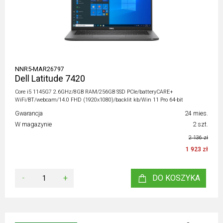
NNR5-MAR26797
Dell Latitude 7420
Core i5 1145G7 2.6GHz/8GB RAM/256GB SSD PCIe/batteryCARE+
WiFi/BT/webcam/14.0 FHD (1920x1080)/backlit kb/Win 11 Pro 64-bit
Gwarancja
24 mies.
W magazynie
2 szt.
2 136 zł
1 923 zł
-
+
DO KOSZYKA