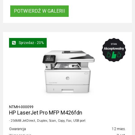
POTWIERDŹ W GALERII
Sprzedaż - 20%
NTMH-000099
HP LaserJet Pro MFP M426fdn
- 256MB JetDirect, Duplex, Scan, Copy, Fax, USB port
Gwarancja
12 mies.