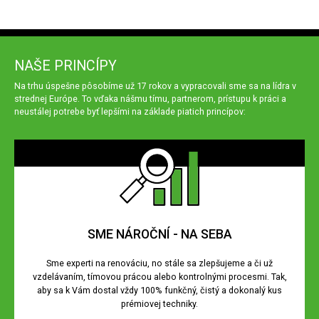
NAŠE PRINCÍPY
Na trhu úspešne pôsobíme už 17 rokov a vypracovali sme sa na lídra v
strednej Európe. To vďaka nášmu tímu, partnerom, prístupu k práci a
neustálej potrebe byť lepšími na základe piatich princípov:
SME NÁROČNÍ - NA SEBA
Sme experti na renováciu, no stále sa zlepšujeme a či už
vzdelávaním, tímovou prácou alebo kontrolnými procesmi. Tak,
aby sa k Vám dostal vždy 100% funkčný, čistý a dokonalý kus
prémiovej techniky.