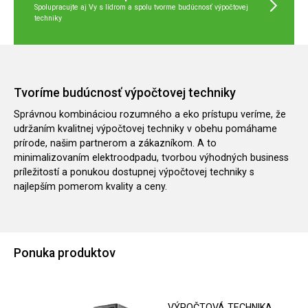
Spolupracujte aj Vy s lídrom a spolu tvorme budúcnosť výpočtovej
techniky
Tvoríme budúcnosť výpočtovej techniky
Správnou kombináciou rozumného a eko prístupu veríme, že
udržaním kvalitnej výpočtovej techniky v obehu pomáhame
prírode, našim partnerom a zákazníkom. A to
minimalizovaním elektroodpadu, tvorbou výhodných business
príležitostí a ponukou dostupnej výpočtovej techniky s
najlepším pomerom kvality a ceny.
Ponuka produktov
VÝPOČTOVÁ TECHNIKA