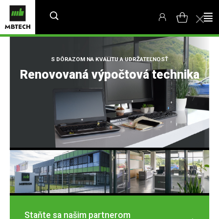
S DÔRAZOM NA KVALITU A UDRŽATEĽNOSŤ
Renovovaná výpočtová technika
Staňte sa našim partnerom