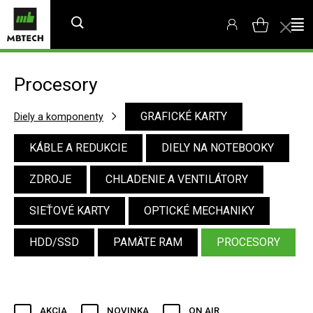
Procesory
GRAFICKÉ KARTY
Diely a komponenty
KÁBLE A REDUKCIE
DIELY NA NOTEBOOKY
ZDROJE
CHLADENIE A VENTILÁTORY
SIEŤOVÉ KARTY
OPTICKÉ MECHANIKY
HDD/SSD
PAMÄTE RAM
PROCESORY
AKCIA
NOVINKA
ON AIR