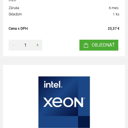
USED
Záruka
6 mes.
Skladom
1 ks
Cena s DPH
23,37 €
-
+
OBJEDNAŤ