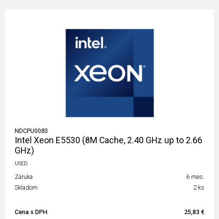
NDCPU0083
Intel Xeon E5530 (8M Cache, 2.40 GHz up to 2.66
GHz)
USED
Záruka
6 mes.
Skladom
2 ks
Cena s DPH
25,83 €