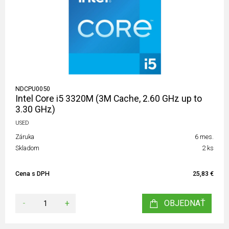
NDCPU0050
Intel Core i5 3320M (3M Cache, 2.60 GHz up to
3.30 GHz)
USED
Záruka
6 mes.
Skladom
2 ks
Cena s DPH
25,83 €
-
+
OBJEDNAŤ