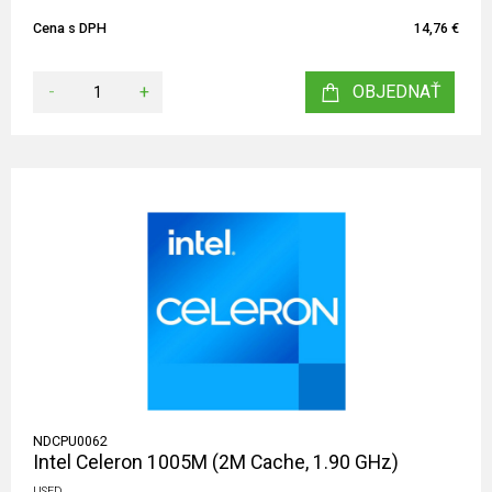
Cena s DPH
14,76 €
-
+
OBJEDNAŤ
NDCPU0062
Intel Celeron 1005M (2M Cache, 1.90 GHz)
USED