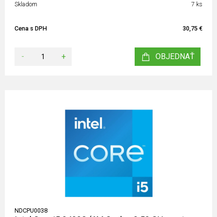
Skladom
7 ks
Cena s DPH
30,75 €
-
+
OBJEDNAŤ
NDCPU0038