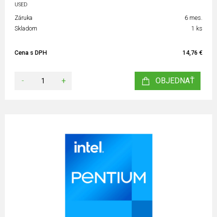
USED
Záruka
6 mes.
Skladom
1 ks
Cena s DPH
14,76 €
-
+
OBJEDNAŤ