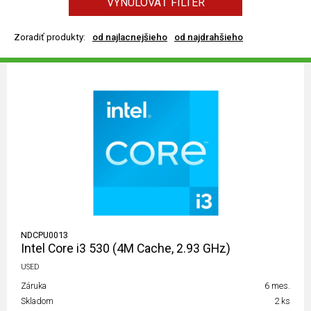
VYNULOVAŤ FILTER
Zoradiť produkty:
od najlacnejšieho
od najdrahšieho
NDCPU0013
Intel Core i3 530 (4M Cache, 2.93 GHz)
USED
Záruka
6 mes.
Skladom
2 ks