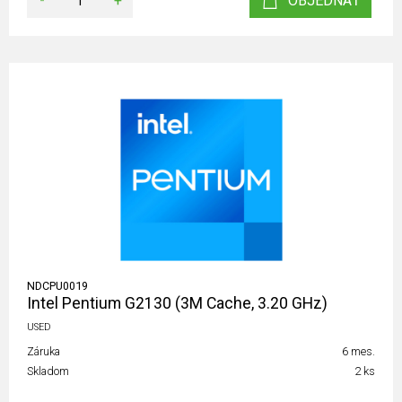
-
+
OBJEDNAŤ
NDCPU0019
Intel Pentium G2130 (3M Cache, 3.20 GHz)
USED
Záruka
6 mes.
Skladom
2 ks