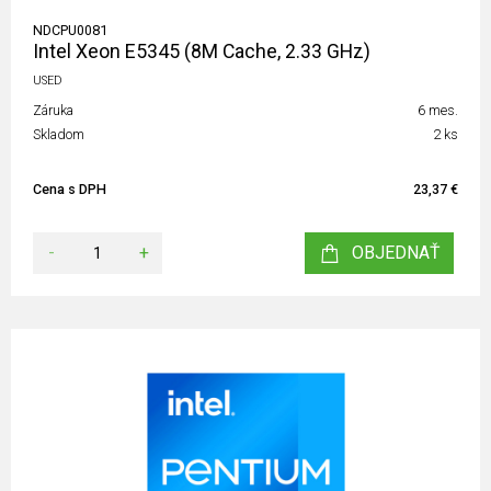
NDCPU0081
Intel Xeon E5345 (8M Cache, 2.33 GHz)
USED
Záruka
6 mes.
Skladom
2 ks
Cena s DPH
23,37 €
-
+
OBJEDNAŤ