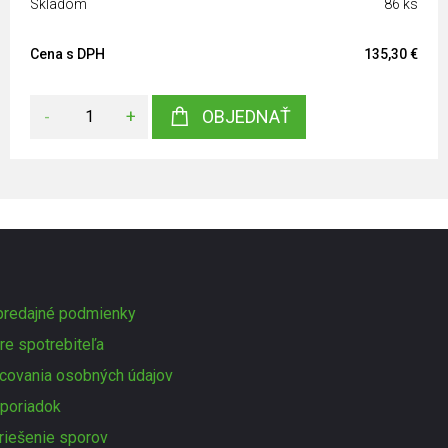
Skladom
86 ks
Cena s DPH
135,30 €
-
+
OBJEDNAŤ
redajné podmienky
re spotrebiteľa
covania osobných údajov
poriadok
 riešenie sporov