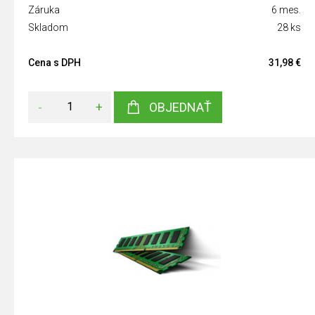
Záruka
6 mes.
Skladom
28 ks
Cena s DPH
31,98 €
-
+
OBJEDNAŤ