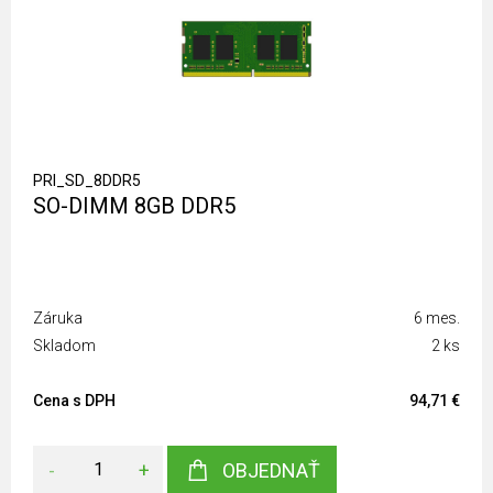
PRI_SD_8DDR5
SO-DIMM 8GB DDR5
Záruka
6 mes.
Skladom
2 ks
Cena s DPH
94,71 €
-
+
OBJEDNAŤ