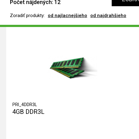
Počet nájdených:
12
Zoradiť produkty:
od najlacnejšieho
od najdrahšieho
PRI_4DDR3L
4GB DDR3L