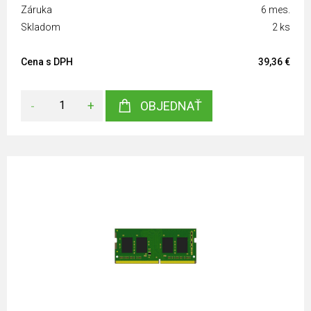
Záruka
6 mes.
Skladom
2 ks
Cena s DPH
39,36 €
-
+
OBJEDNAŤ