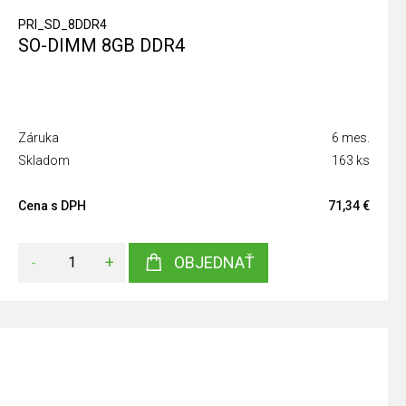
PRI_SD_8DDR4
SO-DIMM 8GB DDR4
Záruka
6 mes.
Skladom
163 ks
Cena s DPH
71,34 €
-
+
OBJEDNAŤ