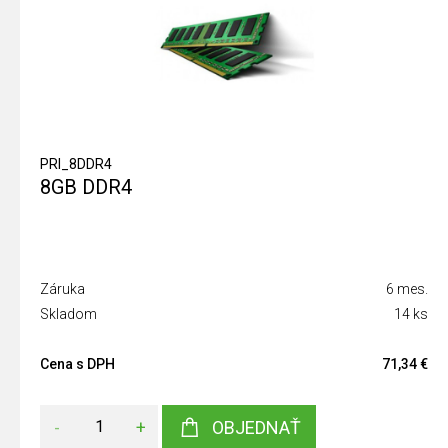
PRI_8DDR4
8GB DDR4
Záruka
6 mes.
Skladom
14 ks
Cena s DPH
71,34 €
-
+
OBJEDNAŤ