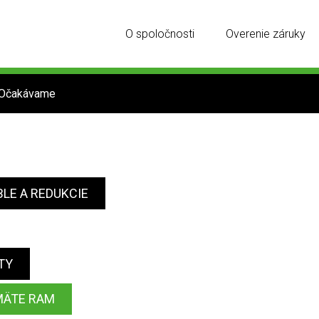
O spoločnosti
Overenie záruky
Očakávame
LE A REDUKCIE
TY
MÄTE RAM