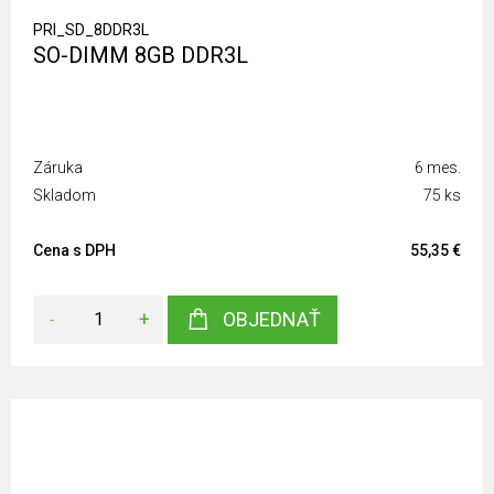
PRI_SD_8DDR3L
SO-DIMM 8GB DDR3L
Záruka
6 mes.
Skladom
75 ks
Cena s DPH
55,35 €
-
+
OBJEDNAŤ