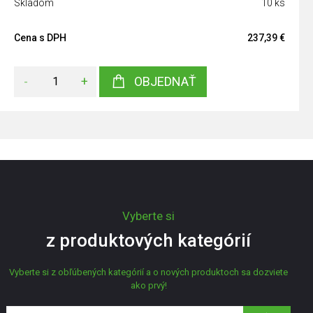
Skladom
10 ks
Cena s DPH
237,39 €
-
+
OBJEDNAŤ
Vyberte si
z produktových kategórií
Vyberte si z obľúbených kategórií a o nových produktoch sa dozviete
ako prvý!