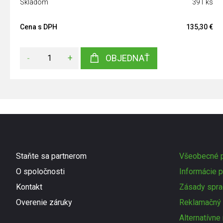
Skladom
391 ks
Cena s DPH
135,30 €
-
+
OBJEDNAŤ
Staňte sa partnerom
Všeobecné p
O spoločnosti
Informácie p
Kontakt
Zásady spra
Overenie záruky
Reklamačný 
Alternatívne