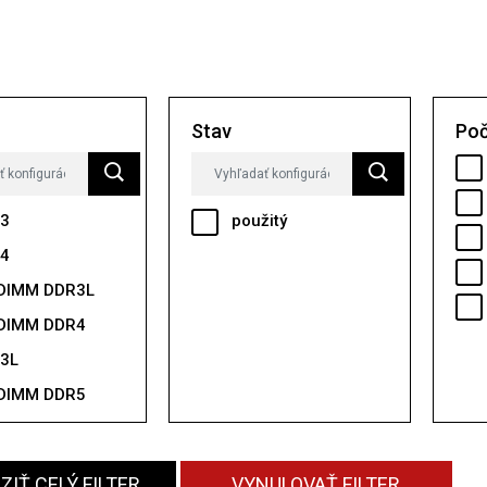
Stav
Poč
3
použitý
4
DIMM DDR3L
DIMM DDR4
3L
DIMM DDR5
IŤ CELÝ FILTER
VYNULOVAŤ FILTER