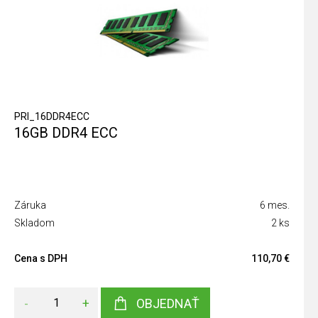
PRI_16DDR4ECC
16GB DDR4 ECC
Záruka
6 mes.
Skladom
2 ks
Cena s DPH
110,70 €
-
+
OBJEDNAŤ