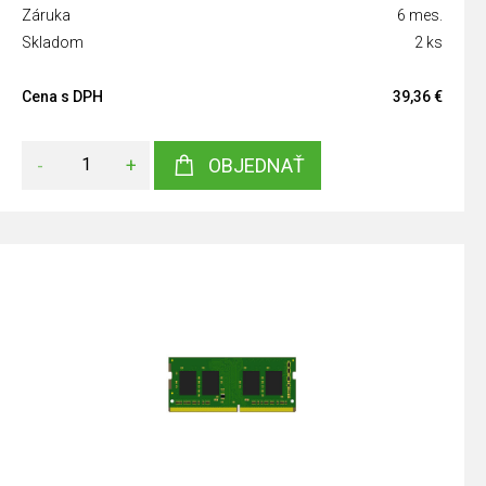
Záruka
6 mes.
Skladom
2 ks
Cena s DPH
39,36 €
-
+
OBJEDNAŤ