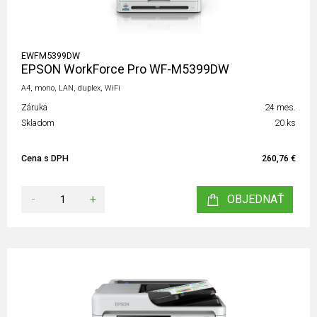
EWFM5399DW
EPSON WorkForce Pro WF-M5399DW
A4, mono, LAN, duplex, WiFi
Záruka
24 mes.
Skladom
20 ks
Cena s DPH
260,76 €
-
+
OBJEDNAŤ