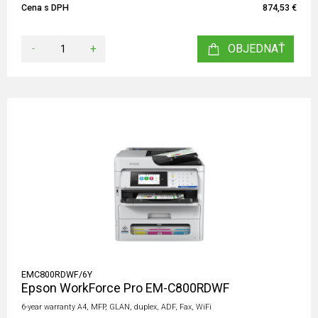
Cena s DPH
874,53 €
-
+
OBJEDNAŤ
EMC800RDWF/6Y
Epson WorkForce Pro EM-C800RDWF
6-year warranty A4, MFP, GLAN, duplex, ADF, Fax, WiFi