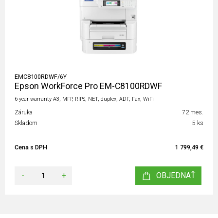
EMC8100RDWF/6Y
Epson WorkForce Pro EM-C8100RDWF
6-year warranty A3, MFP, RIPS, NET, duplex, ADF, Fax, WiFi
Záruka
72 mes.
Skladom
5 ks
Cena s DPH
1 799,49 €
-
+
OBJEDNAŤ