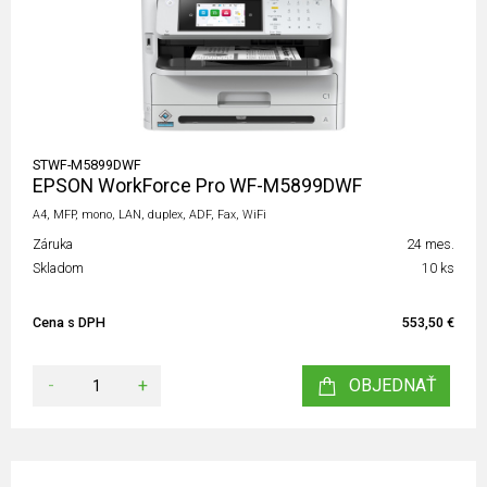
STWF-M5899DWF
EPSON WorkForce Pro WF-M5899DWF
A4, MFP, mono, LAN, duplex, ADF, Fax, WiFi
Záruka
24 mes.
Skladom
10 ks
Cena s DPH
553,50 €
-
+
OBJEDNAŤ