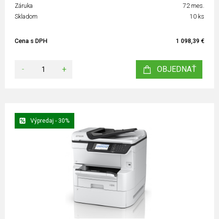
Záruka
72 mes.
Skladom
10 ks
Cena s DPH
1 098,39 €
-
+
OBJEDNAŤ
Výpredaj - 30%