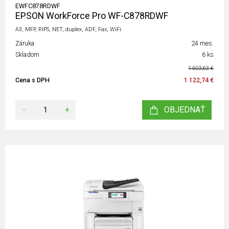
EWFC878RDWF
EPSON WorkForce Pro WF-C878RDWF
A3, MFP, RIPS, NET, duplex, ADF, Fax, WiFi
Záruka
24 mes.
Skladom
6 ks
1 603,63 €
Cena s DPH
1 122,74 €
-
+
OBJEDNAŤ