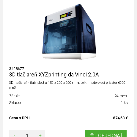
3408677
3D tlačiareň XYZprinting da Vinci 2.0A
3D tlačiareň - tlač. plocha 150 x 200 x 200 mm, celk. modelovací priestor 6000
cm3
Záruka
24 mes.
Skladom
1 ks
Cena s DPH
874,53 €
-
+
OBJEDNAŤ