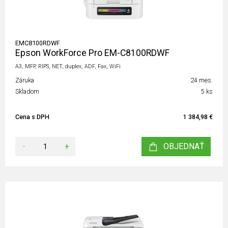
EMC8100RDWF
Epson WorkForce Pro EM-C8100RDWF
A3, MFP, RIPS, NET, duplex, ADF, Fax, WiFi
Záruka
24 mes.
Skladom
5 ks
Cena s DPH
1 384,98 €
-
+
OBJEDNAŤ