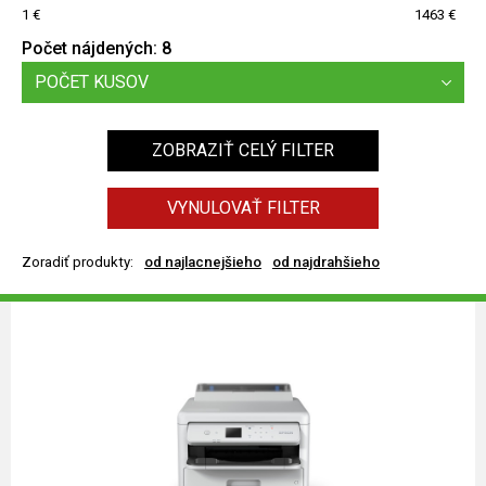
1
1463
Počet nájdených:
8
POČET KUSOV
ZOBRAZIŤ CELÝ FILTER
VYNULOVAŤ FILTER
Zoradiť produkty:
od najlacnejšieho
od najdrahšieho