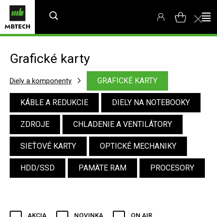
Grafické karty
GRAFICKÉ KARTY
Diely a komponenty
KÁBLE A REDUKCIE
DIELY NA NOTEBOOKY
ZDROJE
CHLADENIE A VENTILÁTORY
SIEŤOVÉ KARTY
OPTICKÉ MECHANIKY
HDD/SSD
PAMÄTE RAM
PROCESORY
AKCIA
NOVINKA
ON AIR