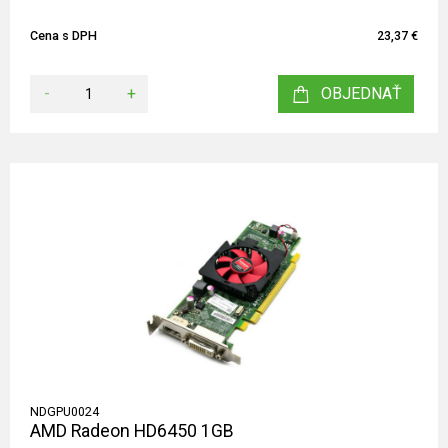
Cena s DPH
23,37 €
-
+
OBJEDNAŤ
NDGPU0024
AMD Radeon HD6450 1GB