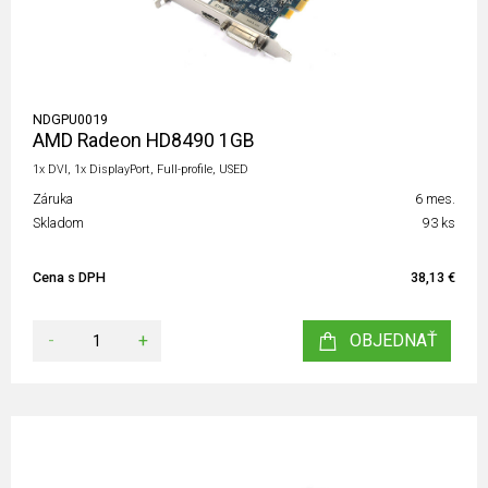
NDGPU0019
AMD Radeon HD8490 1GB
1x DVI, 1x DisplayPort, Full-profile, USED
Záruka
6 mes.
Skladom
93 ks
Cena s DPH
38,13 €
-
+
OBJEDNAŤ