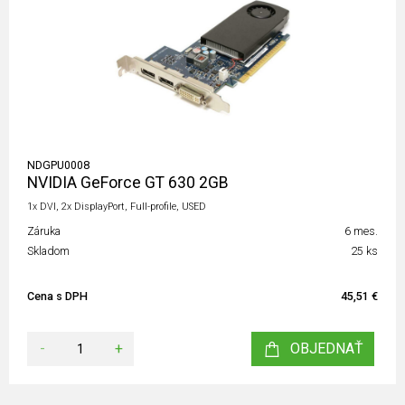
NDGPU0008
NVIDIA GeForce GT 630 2GB
1x DVI, 2x DisplayPort, Full-profile, USED
Záruka
6 mes.
Skladom
25 ks
Cena s DPH
45,51 €
-
+
OBJEDNAŤ