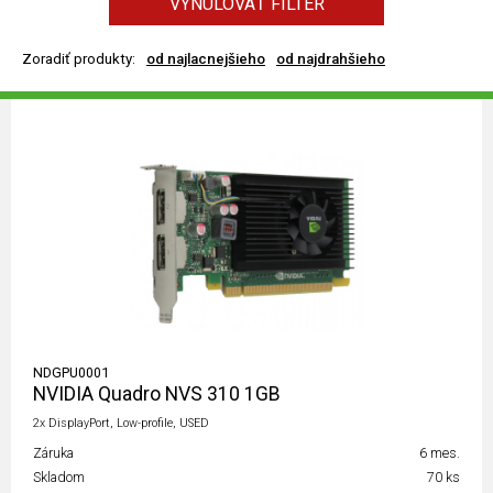
VYNULOVAŤ FILTER
Zoradiť produkty:
od najlacnejšieho
od najdrahšieho
NDGPU0001
NVIDIA Quadro NVS 310 1GB
2x DisplayPort, Low-profile, USED
Záruka
6 mes.
Skladom
70 ks