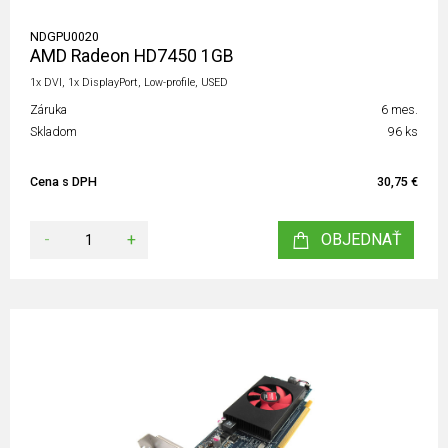
NDGPU0020
AMD Radeon HD7450 1GB
1x DVI, 1x DisplayPort, Low-profile, USED
Záruka
6 mes.
Skladom
96 ks
Cena s DPH
30,75 €
-
+
OBJEDNAŤ