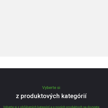
Vyberte si
z produktových kategórií
Vyberte si z obľúbených kategórií a o nových produktoch sa dozviete