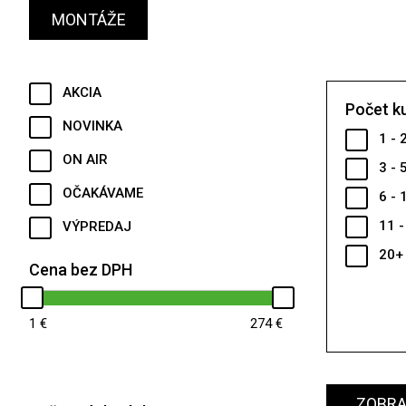
MONTÁŽE
AKCIA
Počet k
NOVINKA
1 - 
ON AIR
3 - 
OČAKÁVAME
6 - 
11 -
VÝPREDAJ
20+
Cena bez DPH
1
274
ZOBRAZ