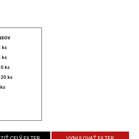
usov
2 ks
5 ks
10 ks
 20 ks
 ks
IŤ CELÝ FILTER
VYNULOVAŤ FILTER