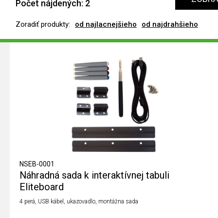
Počet nájdených:
2
Zoradiť produkty:
od najlacnejšieho
od najdrahšieho
NSEB-0001
Náhradná sada k interaktívnej tabuli
Eliteboard
4 perá, USB kábel, ukazovadlo, montážna sada