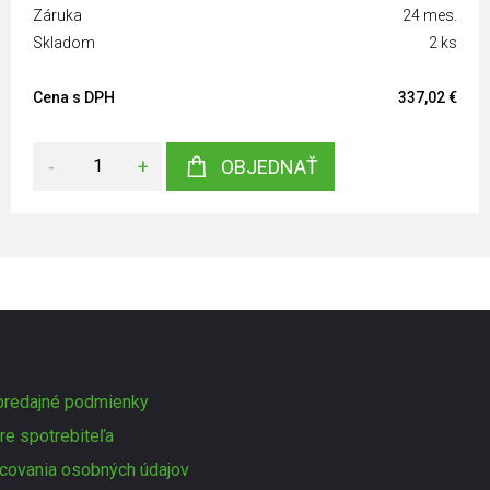
Záruka
24 mes.
Skladom
2 ks
Cena s DPH
337,02 €
-
+
OBJEDNAŤ
redajné podmienky
re spotrebiteľa
covania osobných údajov