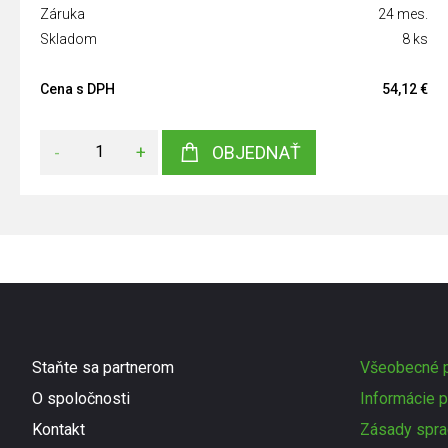
Záruka
24 mes.
Skladom
8 ks
Cena s DPH
54,12 €
-
+
OBJEDNAŤ
Staňte sa partnerom
Všeobecné p
O spoločnosti
Informácie p
Kontakt
Zásady spra