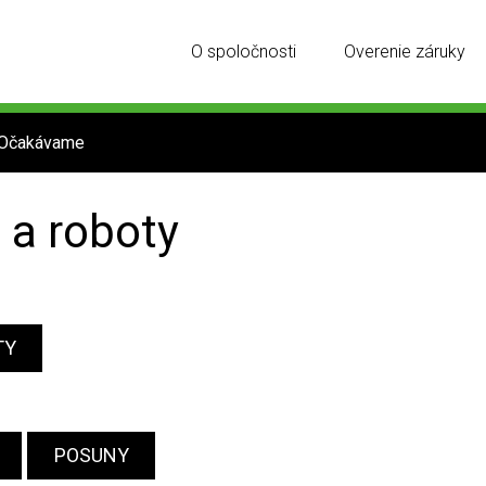
O spoločnosti
Overenie záruky
Očakávame
 a roboty
TY
POSUNY