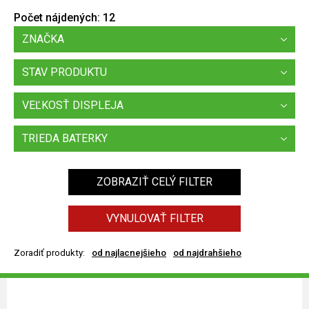
Počet nájdených:
12
ZNAČKA
STAV PRODUKTU
VEĽKOSŤ DISPLEJA
TRIEDA BATERKY
ZOBRAZIŤ CELÝ FILTER
VYNULOVAŤ FILTER
Zoradiť produkty:
od najlacnejšieho
od najdrahšieho