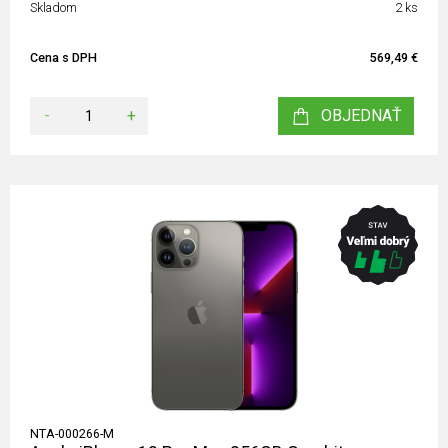
Skladom
2 ks
Cena s DPH
569,49 €
-
+
OBJEDNAŤ
NTA-000266-M