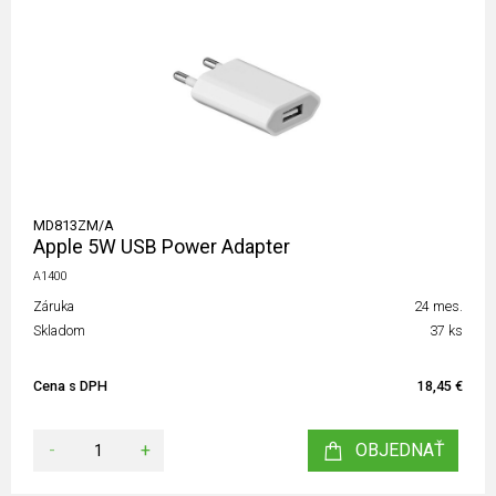
MD813ZM/A
Apple 5W USB Power Adapter
A1400
Záruka
24 mes.
Skladom
37 ks
Cena s DPH
18,45 €
-
+
OBJEDNAŤ