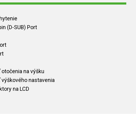
hytenie
in (D-SUB) Port
ort
rt
b
otočenia na výšku
 výškového nastavenia
ktory na LCD