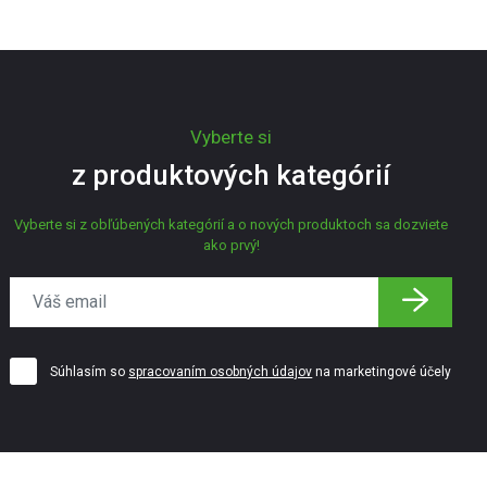
Vyberte si
z produktových kategórií
Vyberte si z obľúbených kategórií a o nových produktoch sa dozviete
ako prvý!
Súhlasím so
spracovaním osobných údajov
na marketingové účely