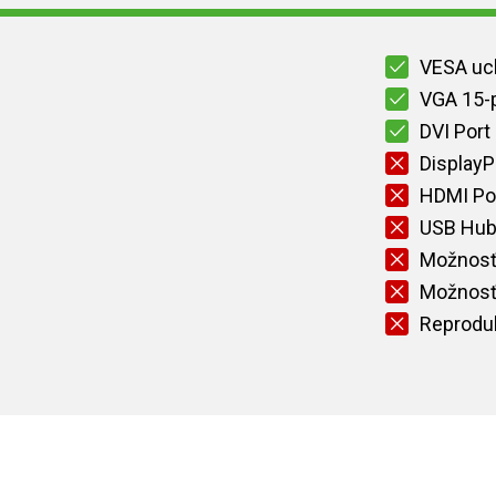
VESA uc
VGA 15-p
DVI Port
DisplayP
HDMI Po
USB Hu
Možnosť 
Možnosť
Reprodu