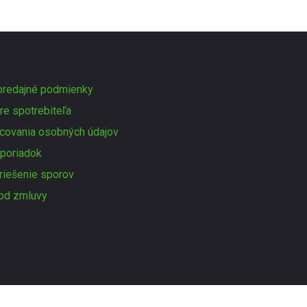
redajné podmienky
re spotrebiteľa
covania osobných údajov
poriadok
 riešenie sporov
od zmluvy